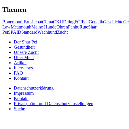
Themen
Bonemouth
Brushcoat
China
CKU
Diting
FCI
Fell
Genetik
Geschichte
Ge
Law
Meatmouth
Meine Hunde
Ohren
Panhu
Rute
Shar
Pei
SPAID
Standard
Wachhund
Zucht
Der Shar Pei
Gesundheit
Unsere Zucht
Über Mich
Artikel
Interviews
FAQ
Kontakt
Datenschutzerklärung
Impressum
Kontakt
Privatsphäre- und Datenschutzeinstellungen
Suche