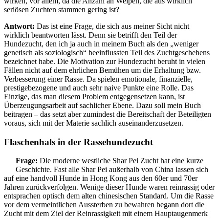
wirken, vor allem, da die Anzahl an Welpen, die aus wirklich
seriösen Zuchten stammen gering ist?
Antwort:
Das ist eine Frage, die sich aus meiner Sicht nicht
wirklich beantworten lässt. Denn sie betrifft den Teil der
Hundezucht, den ich ja auch in meinem Buch als den „weniger
genetisch als soziologisch“ beeinflussten Teil des Zuchtgeschehens
bezeichnet habe. Die Motivation zur Hundezucht beruht in vielen
Fällen nicht auf dem ehrlichen Bemühen um die Erhaltung bzw.
Verbesserung einer Rasse. Da spielen emotionale, finanzielle,
prestigebezogene und auch sehr naive Punkte eine Rolle. Das
Einzige, das man diesem Problem entgegensetzen kann, ist
Überzeugungsarbeit auf sachlicher Ebene. Dazu soll mein Buch
beitragen – das setzt aber zumindest die Bereitschaft der Beteiligten
voraus, sich mit der Materie sachlich auseinanderzusetzen.
Flaschenhals in der Rassehundezucht
Frage:
Die moderne westliche Shar Pei Zucht hat eine kurze
Geschichte. Fast alle Shar Pei außerhalb von China lassen sich
auf eine handvoll Hunde in Hong Kong aus den 60er und 70er
Jahren zurückverfolgen. Wenige dieser Hunde waren reinrassig oder
entsprachen optisch dem alten chinesischen Standard. Um die Rasse
vor dem vermeintlichen Aussterben zu bewahren begann dort die
Zucht mit dem Ziel der Reinrassigkeit mit einem Hauptaugenmerk