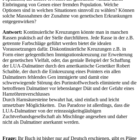
Einbringung von Genen einer fremden Population. Welche
Optionen sind in welchen Situationen sinnvoll zu wählen? Können
solche Massnahmen der Zunahme von genetischen Erkrankungen
entgegenwirken?
Antwort:
Kontinuierliche Kreuzungen könnte man in manchen
Rassen praktisch auf der Stelle durchführen. Jede Rasse in der z.B.
getrennte Farbschläge geführt werden bietet die idealen
Voraussetzungen dafür. Diskontinuierliche Kreuzungen z.B. in
Form einer gelegentlichen Immigrationskreuzung zur Erweiterung
der genetischen Vielfalt, oder, das geniale Beispiel der Schaffung
der LUA-Dalmatiner durch den amerikanische Genetiker Robert
Schaible, der durch die Einkreuzung eines Pointers ein allen
Dalmatiners fehlendes Gen immigierte und damit eine
schwerwiegende Störung des Purinstoffwechsels eliminierte und die
betroffenen Dalmatiner vor lebenslanger Diät und der Gefahr eines
Harnröhrenverschlusses
Durch Harnsäuresteine bewahrt hat, sind einfach und leicht
umsetzbare Möglichkeiten. Das Paradoxe ist allerdings, dass die
LUA-Dalmatiner von der reinrassigkeitsgläubigen
Zuchtverbandsgesellschaft als Mischlinge angesehen und daher
nicht als Dalmatiner anerkannt werden.
Frage:
Ihr Buch ist bisher nur auf Deutsch erschienen, gibt es Pläne