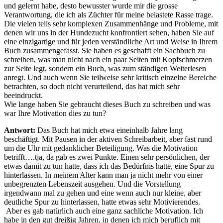
und gelernt habe, desto bewusster wurde mir die grosse
Verantwortung, die ich als Züchter für meine belastete Rasse trage.
Die vielen teils sehr komplexen Zusammenhänge und Probleme, mit
denen wir uns in der Hundezucht konfrontiert sehen, haben Sie auf
eine einzigartige und für jeden verständliche Art und Weise in Ihrem
Buch zusammengefasst. Sie haben es geschafft ein Sachbuch zu
schreiben, was man nicht nach ein paar Seiten mit Kopfschmerzen
zur Seite legt, sondern ein Buch, was zum ständigen Weiterlesen
anregt. Und auch wenn Sie teilweise sehr kritisch einzelne Bereiche
betrachten, so doch nicht verurteilend, das hat mich sehr
beeindruckt.
Wie lange haben Sie gebraucht dieses Buch zu schreiben und was
war Ihre Motivation dies zu tun?
Antwort:
Das Buch hat mich etwa eineinhalb Jahre lang
beschäftigt. Mit Pausen in der aktiven Schreibarbeit, aber fast rund
um die Uhr mit gedanklicher Beteiligung. Was die Motivation
betrifft….tja, da gab es zwei Punkte. Einen sehr persönlichen, der
etwas damit zu tun hatte, dass ich das Bedürfnis hatte, eine Spur zu
hinterlassen. In meinem Alter kann man ja nicht mehr von einer
unbegrenzten Lebenszeit ausgehen. Und die Vorstellung
irgendwann mal zu gehen und eine wenn auch nur kleine, aber
deutliche Spur zu hinterlassen, hatte etwas sehr Motivierendes.
Aber es gab natürlich auch eine ganz sachliche Motivation. Ich
habe in den gut dreißig Jahren, in denen ich mich beruflich mit