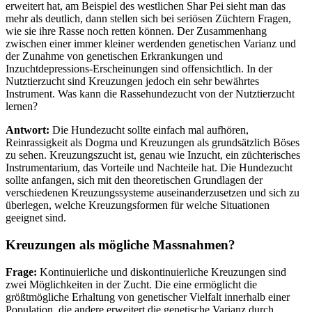
erweitert hat, am Beispiel des westlichen Shar Pei sieht man das
mehr als deutlich, dann stellen sich bei seriösen Züchtern Fragen,
wie sie ihre Rasse noch retten können. Der Zusammenhang
zwischen einer immer kleiner werdenden genetischen Varianz und
der Zunahme von genetischen Erkrankungen und
Inzuchtdepressions-Erscheinungen sind offensichtlich. In der
Nutztierzucht sind Kreuzungen jedoch ein sehr bewährtes
Instrument. Was kann die Rassehundezucht von der Nutztierzucht
lernen?
Antwort:
Die Hundezucht sollte einfach mal aufhören,
Reinrassigkeit als Dogma und Kreuzungen als grundsätzlich Böses
zu sehen. Kreuzungszucht ist, genau wie Inzucht, ein züchterisches
Instrumentarium, das Vorteile und Nachteile hat. Die Hundezucht
sollte anfangen, sich mit den theoretischen Grundlagen der
verschiedenen Kreuzungssysteme auseinanderzusetzen und sich zu
überlegen, welche Kreuzungsformen für welche Situationen
geeignet sind.
Kreuzungen als mögliche Massnahmen?
Frage:
Kontinuierliche und diskontinuierliche Kreuzungen sind
zwei Möglichkeiten in der Zucht. Die eine ermöglicht die
größtmögliche Erhaltung von genetischer Vielfalt innerhalb einer
Population, die andere erweitert die genetische Varianz durch