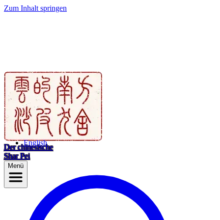
Zum Inhalt springen
English
Der chinesische
Shar Pei
Menü