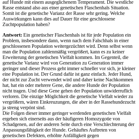
auf Hunde mit einem ausgeglichenem Temperament. Die westliche
Rasse entstand also aus einer genetischen Flaschenhals Situation.
Somit ist die genetische Varianz der Rasse sehr gering. Welche
Auswirkungen kann dies auf Dauer für eine geschlossene
Zuchtpopulation haben?
Antwort:
Ein genetischer Flaschenhals ist für jede Population ein
Problem, insbesondere dann, wenn nach dem Falschhals in einer
geschlossenen Population weitergezüchtet wird. Denn selbst wenn
man die Population zahlenmäßig vergrößert, kann es zu keiner
Erweiterung der genetischen Vielfalt kommen. Im Gegenteil, die
genetische Varianz wird von Generation zu Generation immer
geringer und dieser Prozess geht immer schneller vor sich, je kleiner
eine Population ist. Der Grund dafür ist ganz einfach. Jeder Hund,
der nicht zur Zucht verwendet wird und daher keine Nachkommen
hat, hat ein oder mehrere Gene, die andere Hunde der Population
nicht tragen. Und diese Gene gehen der Population unwiderruflich
verloren. Die einzige Möglichkeit die genetische Vielfalt wieder zu
vergrößern, wären Einkreuzungen, die aber in der Rassehundezucht
ja streng verpönt sind.
Die Folgen dieser immer geringer werdenden genetischen Vielfalt
ergeben sich einerseits aus der häufigeren Homozygotie von
Schadgenen, auf der anderen Seite durch eine Verschlechterung der
Anpassungsfähigkeit der Hunde. Gehäuftes Auftreten von
genetischen Defekten, erhöhte Anfälligkeit gegen