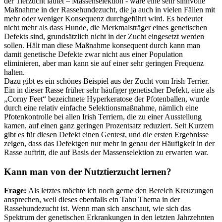
der Tierzucht lautet – Massenselektion - wäre eine sehr sinnvolle
Maßnahme in der Rassehundezucht, die ja auch in vielen Fällen mit
mehr oder weniger Konsequenz durchgeführt wird. Es bedeutet
nicht mehr als dass Hunde, die Merkmalsträger eines genetischen
Defekts sind, grundsätzlich nicht in der Zucht eingesetzt werden
sollen. Hält man diese Maßnahme konsequent durch kann man
damit genetische Defekte zwar nicht aus einer Population
eliminieren, aber man kann sie auf einer sehr geringen Frequenz
halten.
Dazu gibt es ein schönes Beispiel aus der Zucht vom Irish Terrier.
Ein in dieser Rasse früher sehr häufiger genetischer Defekt, eine als
„Corny Feet“ bezeichnete Hyperkeratose der Pfotenballen, wurde
durch eine relativ einfache Selektionsmaßnahme, nämlich eine
Pfotenkontrolle bei allen Irish Terriern, die zu einer Ausstellung
kamen, auf einen ganz geringen Prozentsatz reduziert. Seit Kurzem
gibt es für diesen Defekt einen Gentest, und die ersten Ergebnisse
zeigen, dass das Defektgen nur mehr in genau der Häufigkeit in der
Rasse auftritt, die auf Basis der Massenselektion zu erwarten war.
Kann man von der Nutztierzucht lernen?
Frage:
Als letztes möchte ich noch gerne den Bereich Kreuzungen
ansprechen, weil dieses ebenfalls ein Tabu Thema in der
Rassehundezucht ist. Wenn man sich anschaut, wie sich das
Spektrum der genetischen Erkrankungen in den letzten Jahrzehnten