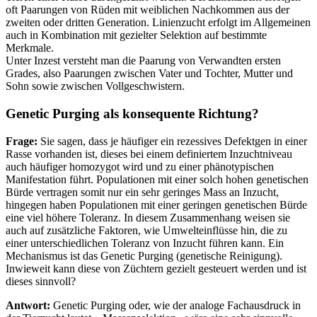
oft Paarungen von Rüden mit weiblichen Nachkommen aus der
zweiten oder dritten Generation. Linienzucht erfolgt im Allgemeinen
auch in Kombination mit gezielter Selektion auf bestimmte
Merkmale.
Unter Inzest versteht man die Paarung von Verwandten ersten
Grades, also Paarungen zwischen Vater und Tochter, Mutter und
Sohn sowie zwischen Vollgeschwistern.
Genetic Purging als konsequente Richtung?
Frage:
Sie sagen, dass je häufiger ein rezessives Defektgen in einer
Rasse vorhanden ist, dieses bei einem definiertem Inzuchtniveau
auch häufiger homozygot wird und zu einer phänotypischen
Manifestation führt. Populationen mit einer solch hohen genetischen
Bürde vertragen somit nur ein sehr geringes Mass an Inzucht,
hingegen haben Populationen mit einer geringen genetischen Bürde
eine viel höhere Toleranz. In diesem Zusammenhang weisen sie
auch auf zusätzliche Faktoren, wie Umwelteinflüsse hin, die zu
einer unterschiedlichen Toleranz von Inzucht führen kann. Ein
Mechanismus ist das Genetic Purging (genetische Reinigung).
Inwieweit kann diese von Züchtern gezielt gesteuert werden und ist
dieses sinnvoll?
Antwort:
Genetic Purging oder, wie der analoge Fachausdruck in