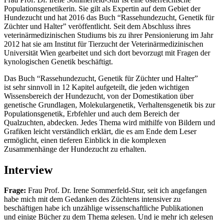
Populationsgenetikerin. Sie gilt als Expertin auf dem Gebiet der
Hundezucht und hat 2016 das Buch “Rassehundezucht, Genetik für
Züchter und Halter” veröffentlicht. Seit dem Abschluss ihres
veterinärmedizinischen Studiums bis zu ihrer Pensionierung im Jahr
2012 hat sie am Institut für Tierzucht der Veterinärmedizinischen
Universität Wien gearbeitet und sich dort bevorzugt mit Fragen der
kynologischen Genetik beschäftigt.
Das Buch “Rassehundezucht, Genetik für Züchter und Halter”
ist sehr sinnvoll in 12 Kapitel aufgeteilt, die jeden wichtigen
Wissensbereich der Hundezucht, von der Domestikation über
genetische Grundlagen, Molekulargenetik, Verhaltensgenetik bis zur
Populationsgenetik, Erbfehler und auch dem Bereich der
Qualzuchten, abdecken. Jedes Thema wird mithilfe von Bildern und
Grafiken leicht verständlich erklärt, die es am Ende dem Leser
ermöglicht, einen tieferen Einblick in die komplexen
Zusammenhänge der Hundezucht zu erhalten.
Interview
Frage:
Frau Prof. Dr. Irene Sommerfeld-Stur, seit ich angefangen
habe mich mit dem Gedanken des Züchtens intensiver zu
beschäftigen habe ich unzählige wissenschaftliche Publikationen
und einige Bücher zu dem Thema gelesen. Und je mehr ich gelesen