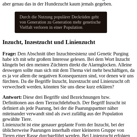
aber genau das in der Hundezucht kaum jemals gegeben.
Durch die Nutzung populärer Deckrüden geht
von Generation zu Generation mehr genetische
Vielfalt verloren in einer Population.
Inzucht, Inzestzucht und Linienzucht
Frage:
Den Abschnitt über Inzuchtresistenz und Genetic Purging
habe ich mit sehr großem Interesse gelesen. Bei dem Wort Inzucht
klingeln bei den meisten Züchtern direkt die Alarmglocken. Alleine
deswegen sollte man sich mit dem Thema viel mehr beschäftigen, da
es ja vor allem die negativen Konsequenzen sind, vor denen wir uns
fürchten. Da die Begriffe Inzucht, Inzestzucht und Linienzucht oft
verwechselt werden, könnten Sie uns diese kurz erklären?
Antwort:
Diese drei Begriffe sind Bezeichnungen bzw.
Definitionen aus dem Tierzuchtlehrbuch. Der Begriff Inzucht ist
definiert als jede Paarung, bei der die Paarungspartner näher
miteinander verwandt sind als zwei zufällig aus der Population
gewählte Tiere.
Linienzucht ist eine genauer geplante Form der Inzucht, bei der
üblicherweise Paarungen innerhalb einer kleineren Gruppe von
Tieren einer Rasse durchgeführt werden. Bei Linienzucht erfolgen