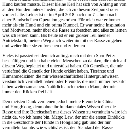
Hund kaufen musste. Dieser kleine Kerl hat sich von Anfang an von
all den Hunden unterschieden, die ich zu diesem Zeitpunkt oder
vorher hatte. Leider ist er im April 2018 nach nur 7 Jahren nach
einer Bandscheiben Operation gestorben. Für mich war er immer
mehr als ein Hund und ein prima Kumpel. Er war meine Inspiration
und Motivation, mehr über die Rasse zu forschen und alles zu lernen
was ich lernen kann. Bis heute ist er ein grosser Teil meiner
Antriebskraft, meinen Weg auch weiterhin mit der Rasse zu gehen
und weiter über sie zu forschen und zu lernen.
Vieles ist passiert seitdem ich anfing, mich mit dem Shar Pei zu
beschäftigen und ich habe vielen Menschen zu danken, die mich auf
diesem Weg begleitet und unterstützt haben. Ob Genetiker, die mir
vertiefend die Genetik der Hunde erklärt haben, Tierärzte und
Humanmediziner, die mir wissenschaftliches Hintergrundwissen
verständlich vermittelt haben oder Freunde, die mich immer bestärkt
haben weiterzumachen. Natürlich auch meinem Mann, der mir
immer den Rücken frei hält.
Den meisten Dank verdienen jedoch meine Freunde in China
und HongKong, denn ohne ihr fundamentales Wissen über die
Rasse und ihre Bereitschaft mir dieses Wissen zu vermitteln wäre ich
nicht da, wo ich heute bin. Matgo Law, der mir die ersten Einblicke
in die Geschichte der Hunde in HongKong gab und der mir
vermitteln konnte, wie wichtig es ist, den Standard der Rasse