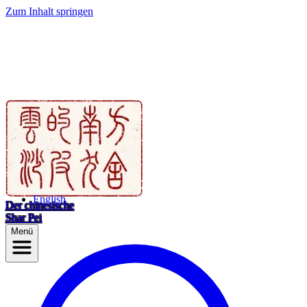
Zum Inhalt springen
English
Der chinesische
Shar Pei
Menü