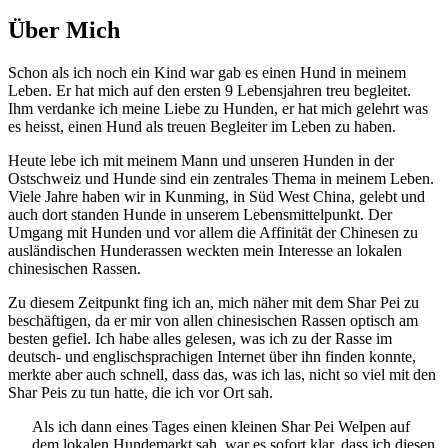
Über Mich
Schon als ich noch ein Kind war gab es einen Hund in meinem
Leben. Er hat mich auf den ersten 9 Lebensjahren treu begleitet.
Ihm verdanke ich meine Liebe zu Hunden, er hat mich gelehrt was
es heisst, einen Hund als treuen Begleiter im Leben zu haben.
Heute lebe ich mit meinem Mann und unseren Hunden in der
Ostschweiz und Hunde sind ein zentrales Thema in meinem Leben.
Viele Jahre haben wir in Kunming, in Süd West China, gelebt und
auch dort standen Hunde in unserem Lebensmittelpunkt. Der
Umgang mit Hunden und vor allem die Affinität der Chinesen zu
ausländischen Hunderassen weckten mein Interesse an lokalen
chinesischen Rassen.
Zu diesem Zeitpunkt fing ich an, mich näher mit dem Shar Pei zu
beschäftigen, da er mir von allen chinesischen Rassen optisch am
besten gefiel. Ich habe alles gelesen, was ich zu der Rasse im
deutsch- und englischsprachigen Internet über ihn finden konnte,
merkte aber auch schnell, dass das, was ich las, nicht so viel mit den
Shar Peis zu tun hatte, die ich vor Ort sah.
Als ich dann eines Tages einen kleinen Shar Pei Welpen auf
dem lokalen Hundemarkt sah, war es sofort klar, dass ich diesen