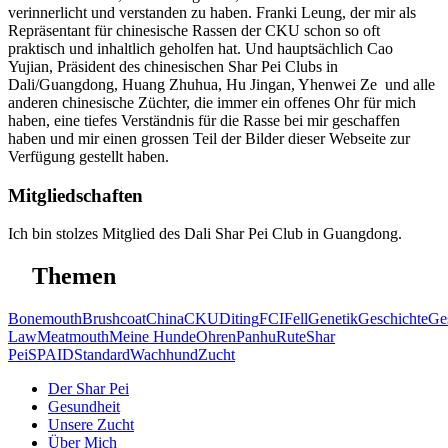
verinnerlicht und verstanden zu haben. Franki Leung, der mir als
Repräsentant für chinesische Rassen der CKU schon so oft
praktisch und inhaltlich geholfen hat. Und hauptsächlich Cao
Yujian, Präsident des chinesischen Shar Pei Clubs in
Dali/Guangdong, Huang Zhuhua, Hu Jingan, Yhenwei Ze und alle
anderen chinesische Züchter, die immer ein offenes Ohr für mich
haben, eine tiefes Verständnis für die Rasse bei mir geschaffen
haben und mir einen grossen Teil der Bilder dieser Webseite zur
Verfügung gestellt haben.
Mitgliedschaften
Ich bin stolzes Mitglied des Dali Shar Pei Club in Guangdong.
Themen
Bonemouth
Brushcoat
China
CKU
Diting
FCI
Fell
Genetik
Geschichte
Ge
Law
Meatmouth
Meine Hunde
Ohren
Panhu
Rute
Shar
Pei
SPAID
Standard
Wachhund
Zucht
Der Shar Pei
Gesundheit
Unsere Zucht
Über Mich